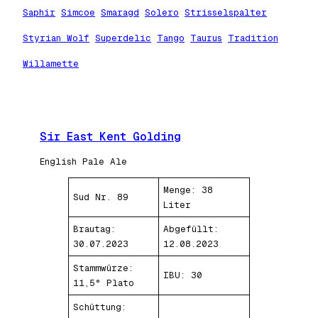
Saphir
Simcoe
Smaragd
Solero
Strisselspalter
Styrian Wolf
Superdelic
Tango
Taurus
Tradition
Willamette
Sir East Kent Golding
English Pale Ale
Menge: 38
Sud Nr. 89
Liter
Brautag:
Abgefüllt:
30.07.2023
12.08.2023
Stammwürze:
IBU: 30
11,5° Plato
Schüttung: