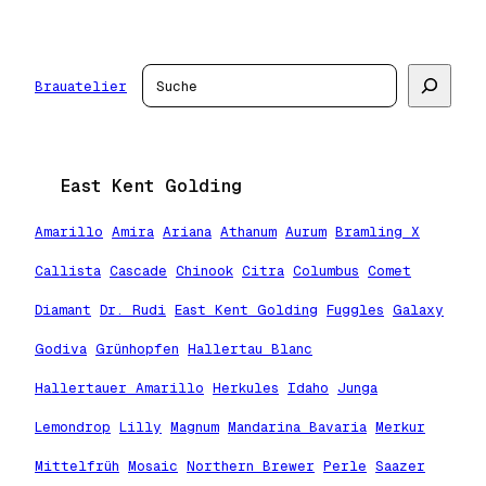
Zum
Inhalt
springen
Suchen
Brauatelier
East Kent Golding
Amarillo
Amira
Ariana
Athanum
Aurum
Bramling X
Callista
Cascade
Chinook
Citra
Columbus
Comet
Diamant
Dr. Rudi
East Kent Golding
Fuggles
Galaxy
Godiva
Grünhopfen
Hallertau Blanc
Hallertauer Amarillo
Herkules
Idaho
Junga
Lemondrop
Lilly
Magnum
Mandarina Bavaria
Merkur
Mittelfrüh
Mosaic
Northern Brewer
Perle
Saazer