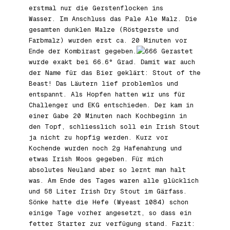
erstmal nur die Gerstenflocken ins
Wasser. Im Anschluss das Pale Ale Malz. Die
gesamten dunklen Malze (Röstgerste und
Farbmalz) wurden erst ca. 20 Minuten vor
Ende der Kombirast gegeben.
Gerastet
wurde exakt bei 66.6° Grad. Damit war auch
der Name für das Bier geklärt: Stout of the
Beast! Das Läutern lief problemlos und
entspannt. Als Hopfen hatten wir uns für
Challenger und EKG entschieden. Der kam in
einer Gabe 20 Minuten nach Kochbeginn in
den Topf, schliesslich soll ein Irish Stout
ja nicht zu hopfig werden. Kurz vor
Kochende wurden noch 2g Hafenahrung und
etwas Irish Moos gegeben. Für mich
absolutes Neuland aber so lernt man halt
was. Am Ende des Tages waren alle glücklich
und 58 Liter Irish Dry Stout im Gärfass.
Sönke hatte die Hefe (Wyeast 1084) schon
einige Tage vorher angesetzt, so dass ein
fetter Starter zur verfügung stand. Fazit: