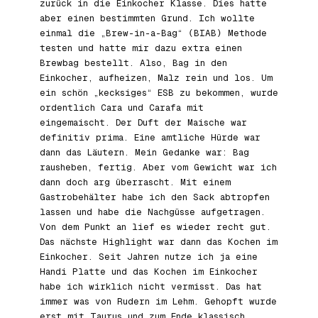
zurück in die Einkocher Klasse. Dies hatte
aber einen bestimmten Grund. Ich wollte
einmal die „Brew-in-a-Bag“ (BIAB) Methode
testen und hatte mir dazu extra einen
Brewbag bestellt. Also, Bag in den
Einkocher, aufheizen, Malz rein und los. Um
ein schön „kecksiges“ ESB zu bekommen, wurde
ordentlich Cara und Carafa mit
eingemaischt. Der Duft der Maische war
definitiv prima. Eine amtliche Hürde war
dann das Läutern. Mein Gedanke war: Bag
rausheben, fertig. Aber vom Gewicht war ich
dann doch arg überrascht. Mit einem
Gastrobehälter habe ich den Sack abtropfen
lassen und habe die Nachgüsse aufgetragen.
Von dem Punkt an lief es wieder recht gut.
Das nächste Highlight war dann das Kochen im
Einkocher. Seit Jahren nutze ich ja eine
Handi Platte und das Kochen im Einkocher
habe ich wirklich nicht vermisst. Das hat
immer was von Rudern im Lehm. Gehopft wurde
erst mit Taurus und zum Ende klassisch