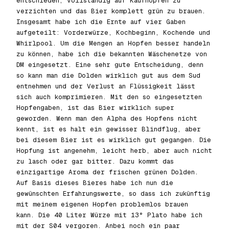
entschieden, vollständig auf Kaufhopfen zu
verzichten und das Bier komplett grün zu brauen.
Insgesamt habe ich die Ernte auf vier Gaben
aufgeteilt: Vorderwürze, Kochbeginn, Kochende und
Whirlpool. Um die Mengen an Hopfen besser handeln
zu können, habe ich die bekannten Wäschenetze von
DM eingesetzt. Eine sehr gute Entscheidung, denn
so kann man die Dolden wirklich gut aus dem Sud
entnehmen und der Verlust an Flüssigkeit lässt
sich auch komprimieren. Mit den so eingesetzten
Hopfengaben, ist das Bier wirklich super
geworden. Wenn man den Alpha des Hopfens nicht
kennt, ist es halt ein gewisser Blindflug, aber
bei diesem Bier ist es wirklich gut gegangen. Die
Hopfung ist angenehm, leicht herb, aber auch nicht
zu lasch oder gar bitter. Dazu kommt das
einzigartige Aroma der frischen grünen Dolden.
Auf Basis dieses Bieres habe ich nun die
gewünschten Erfahrungswerte, so dass ich zukünftig
mit meinem eigenen Hopfen problemlos brauen
kann. Die 40 Liter Würze mit 13° Plato habe ich
mit der S04 vergoren. Anbei noch ein paar