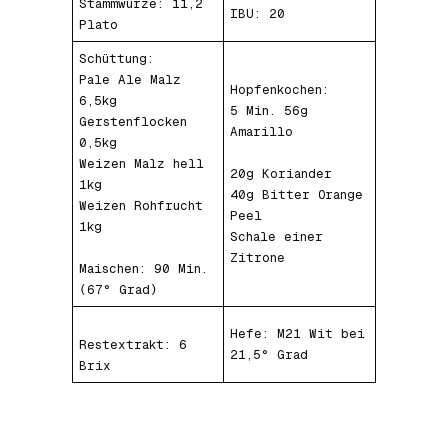
Stammwürze: 11,2
IBU: 20
Plato
Schüttung:
Pale Ale Malz
Hopfenkochen:
6,5kg
5 Min. 56g
Gerstenflocken
Amarillo
0,5kg
Weizen Malz hell
20g Koriander
1kg
40g Bitter Orange
Weizen Rohfrucht
Peel
1kg
Schale einer
Zitrone
Maischen: 90 Min.
(67° Grad)
Hefe: M21 Wit bei
Restextrakt: 6
21,5° Grad
Brix