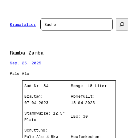
Zum
Inhalt
springen
Suchen
Brauatelier
Ramba Zamba
Sep. 25, 2025
Pale Ale
Sud Nr. 84
Menge: 18 Liter
Brautag:
Abgefüllt:
07.04.2023
18.04.2023
Stammwürze: 12,5°
IBU: 30
Plato
Schüttung:
Pale Ale 4,5kg
Hopfenkochen: