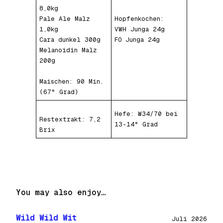
8,0kg
Pale Ale Malz
Hopfenkochen:
1,0kg
VWH Junga 24g
Cara dunkel 300g
FO Junga 24g
Melanoidin Malz
200g
Maischen: 90 Min.
(67° Grad)
Hefe: W34/70 bei
Restextrakt: 7,2
13-14° Grad
Brix
You may also enjoy…
Wild Wild Wit
Juli 2026