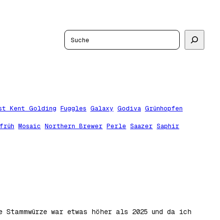
Suchen
st Kent Golding
Fuggles
Galaxy
Godiva
Grünhopfen
früh
Mosaic
Northern Brewer
Perle
Saazer
Saphir
ie Stammwürze war etwas höher als 2025 und da ich