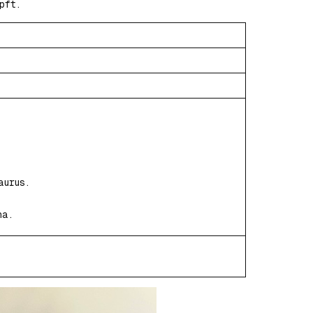
pft.
aurus.
ha.