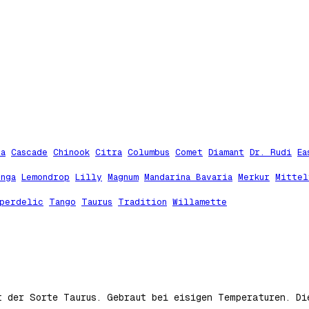
ta
Cascade
Chinook
Citra
Columbus
Comet
Diamant
Dr. Rudi
Ea
unga
Lemondrop
Lilly
Magnum
Mandarina Bavaria
Merkur
Mittel
perdelic
Tango
Taurus
Tradition
Willamette
t der Sorte Taurus. Gebraut bei eisigen Temperaturen. D