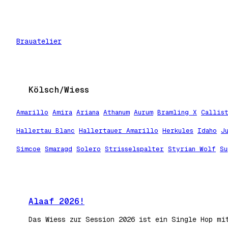
Zum
Inhalt
springen
Brauatelier
Kölsch/Wiess
Amarillo
Amira
Ariana
Athanum
Aurum
Bramling X
Callis
Hallertau Blanc
Hallertauer Amarillo
Herkules
Idaho
J
Simcoe
Smaragd
Solero
Strisselspalter
Styrian Wolf
Su
Alaaf 2026!
Das Wiess zur Session 2026 ist ein Single Hop mi