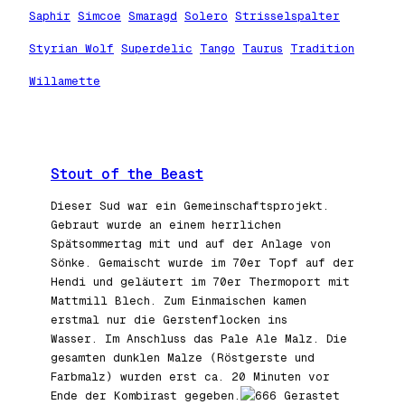
Saphir
Simcoe
Smaragd
Solero
Strisselspalter
Styrian Wolf
Superdelic
Tango
Taurus
Tradition
Willamette
Stout of the Beast
Dieser Sud war ein Gemeinschaftsprojekt.
Gebraut wurde an einem herrlichen
Spätsommertag mit und auf der Anlage von
Sönke. Gemaischt wurde im 70er Topf auf der
Hendi und geläutert im 70er Thermoport mit
Mattmill Blech. Zum Einmaischen kamen
erstmal nur die Gerstenflocken ins
Wasser. Im Anschluss das Pale Ale Malz. Die
gesamten dunklen Malze (Röstgerste und
Farbmalz) wurden erst ca. 20 Minuten vor
Ende der Kombirast gegeben.
Gerastet