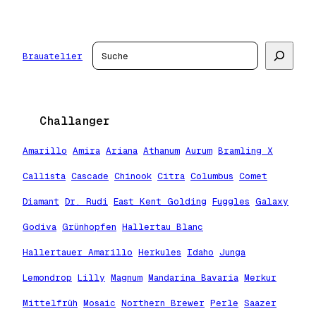
Zum
Inhalt
springen
Suchen
Brauatelier
Challanger
Amarillo
Amira
Ariana
Athanum
Aurum
Bramling X
Callista
Cascade
Chinook
Citra
Columbus
Comet
Diamant
Dr. Rudi
East Kent Golding
Fuggles
Galaxy
Godiva
Grünhopfen
Hallertau Blanc
Hallertauer Amarillo
Herkules
Idaho
Junga
Lemondrop
Lilly
Magnum
Mandarina Bavaria
Merkur
Mittelfrüh
Mosaic
Northern Brewer
Perle
Saazer