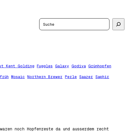
Suchen
st Kent Golding
Fuggles
Galaxy
Godiva
Grünhopfen
früh
Mosaic
Northern Brewer
Perle
Saazer
Saphir
 waren noch Hopfenreste da und ausserdem recht