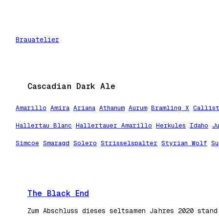
Zum
Inhalt
springen
Brauatelier
Cascadian Dark Ale
Amarillo
Amira
Ariana
Athanum
Aurum
Bramling X
Callis
Hallertau Blanc
Hallertauer Amarillo
Herkules
Idaho
J
Simcoe
Smaragd
Solero
Strisselspalter
Styrian Wolf
Su
The Black End
Zum Abschluss dieses seltsamen Jahres 2020 stand