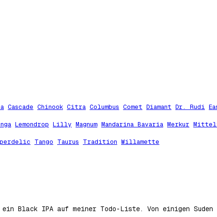
ta
Cascade
Chinook
Citra
Columbus
Comet
Diamant
Dr. Rudi
Ea
unga
Lemondrop
Lilly
Magnum
Mandarina Bavaria
Merkur
Mittel
perdelic
Tango
Taurus
Tradition
Willamette
 ein Black IPA auf meiner Todo-Liste. Von einigen Suden