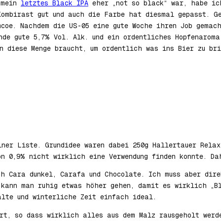
a mein
letztes Black IPA
eher „not so black“ war, habe ich
Kombirast gut und auch die Farbe hat diesmal gepasst. G
mcoe. Nachdem die US-05 eine gute Woche ihren Job gemac
nde gute 5,7% Vol. Alk. und ein ordentliches Hopfenaroma
n diese Menge braucht, um ordentlich was ins Bier zu bri
iner Liste. Grundidee waren dabei 250g Hallertauer Relax
on 0,9% nicht wirklich eine Verwendung finden konnte. Da
ch Cara dunkel, Carafa und Chocolate. Ich muss aber dir
 kann man ruhig etwas höher gehen, damit es wirklich „Bl
alte und winterliche Zeit einfach ideal.
rt, so dass wirklich alles aus dem Malz rausgeholt werd