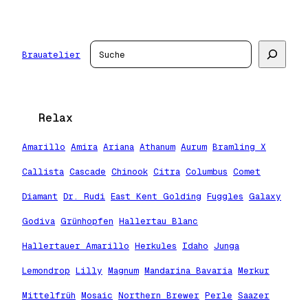
Zum
Inhalt
springen
Suchen
Brauatelier
Relax
Amarillo
Amira
Ariana
Athanum
Aurum
Bramling X
Callista
Cascade
Chinook
Citra
Columbus
Comet
Diamant
Dr. Rudi
East Kent Golding
Fuggles
Galaxy
Godiva
Grünhopfen
Hallertau Blanc
Hallertauer Amarillo
Herkules
Idaho
Junga
Lemondrop
Lilly
Magnum
Mandarina Bavaria
Merkur
Mittelfrüh
Mosaic
Northern Brewer
Perle
Saazer