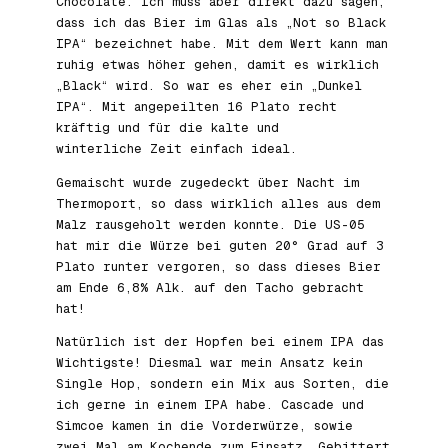
Chocolate. Ich muss aber direkt dazu sagen,
dass ich das Bier im Glas als „Not so Black
IPA“ bezeichnet habe. Mit dem Wert kann man
ruhig etwas höher gehen, damit es wirklich
„Black“ wird. So war es eher ein „Dunkel
IPA“. Mit angepeilten 16 Plato recht
kräftig und für die kalte und
winterliche Zeit einfach ideal.
Gemaischt wurde zugedeckt über Nacht im
Thermoport, so dass wirklich alles aus dem
Malz rausgeholt werden konnte. Die US-05
hat mir die Würze bei guten 20° Grad auf 3
Plato runter vergoren, so dass dieses Bier
am Ende 6,8% Alk. auf den Tacho gebracht
hat!
Natürlich ist der Hopfen bei einem IPA das
Wichtigste! Diesmal war mein Ansatz kein
Single Hop, sondern ein Mix aus Sorten, die
ich gerne in einem IPA habe. Cascade und
Simcoe kamen in die Vorderwürze, sowie
zwei Mal am Kochende zum Einsatz. Gebittert