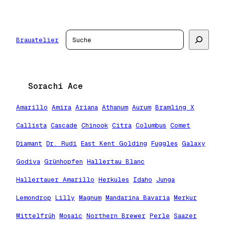
Zum
Inhalt
springen
Suchen
Brauatelier
Sorachi Ace
Amarillo
Amira
Ariana
Athanum
Aurum
Bramling X
Callista
Cascade
Chinook
Citra
Columbus
Comet
Diamant
Dr. Rudi
East Kent Golding
Fuggles
Galaxy
Godiva
Grünhopfen
Hallertau Blanc
Hallertauer Amarillo
Herkules
Idaho
Junga
Lemondrop
Lilly
Magnum
Mandarina Bavaria
Merkur
Mittelfrüh
Mosaic
Northern Brewer
Perle
Saazer