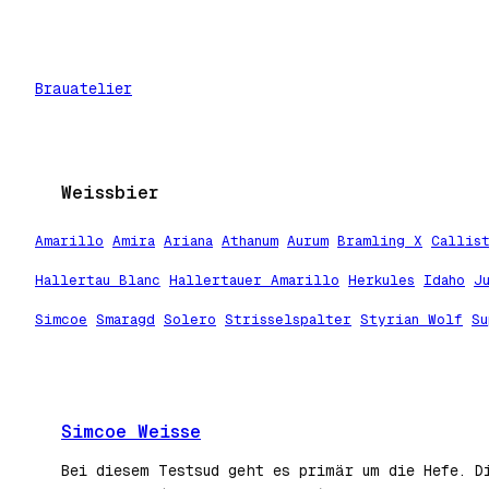
Zum
Inhalt
springen
Brauatelier
Weissbier
Amarillo
Amira
Ariana
Athanum
Aurum
Bramling X
Callis
Hallertau Blanc
Hallertauer Amarillo
Herkules
Idaho
J
Simcoe
Smaragd
Solero
Strisselspalter
Styrian Wolf
Su
Simcoe Weisse
Bei diesem Testsud geht es primär um die Hefe. D