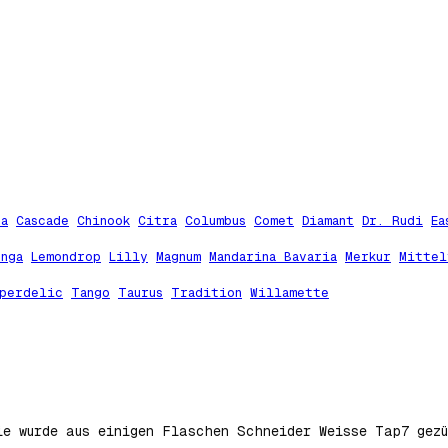
ta
Cascade
Chinook
Citra
Columbus
Comet
Diamant
Dr. Rudi
Ea
unga
Lemondrop
Lilly
Magnum
Mandarina Bavaria
Merkur
Mittel
perdelic
Tango
Taurus
Tradition
Willamette
ie wurde aus einigen Flaschen Schneider Weisse Tap7 gez