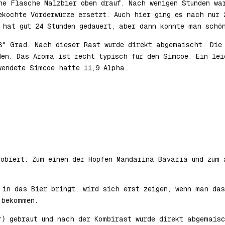
ne Flasche Malzbier oben drauf. Nach wenigen Stunden wa
ekochte Vorderwürze ersetzt. Auch hier ging es nach nur 
 hat gut 24 Stunden gedauert, aber dann konnte man schö
8° Grad. Nach dieser Rast wurde direkt abgemaischt. Die
den. Das Aroma ist recht typisch für den Simcoe. Ein lei
wendete Simcoe hatte 11,9 Alpha.
robiert: Zum einen der Hopfen Mandarina Bavaria und zum 
 in das Bier bringt, wird sich erst zeigen, wenn man das
 bekommen.
°) gebraut und nach der Kombirast wurde direkt abgemais