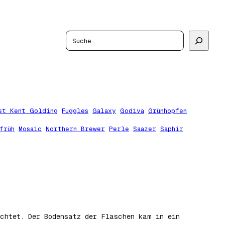
Suchen
st Kent Golding
Fuggles
Galaxy
Godiva
Grünhopfen
früh
Mosaic
Northern Brewer
Perle
Saazer
Saphir
üchtet. Der Bodensatz der Flaschen kam in ein