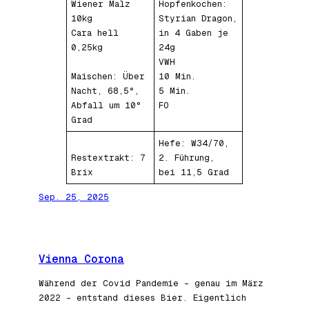
Wiener Malz
Hopfenkochen:
10kg
Styrian Dragon,
Cara hell
in 4 Gaben je
0,25kg
24g
VWH
Maischen: Über
10 Min.
Nacht, 68,5°,
5 Min.
Abfall um 10°
FO
Grad
Hefe: W34/70,
Restextrakt: 7
2. Führung,
Brix
bei 11,5 Grad
Sep. 25, 2025
Vienna Corona
Während der Covid Pandemie – genau im März
2022 – entstand dieses Bier. Eigentlich