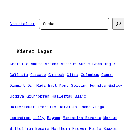
Zum
Inhalt
springen
Suchen
Brauatelier
Wiener Lager
Amarillo
Amira
Ariana
Athanum
Aurum
Bramling X
Callista
Cascade
Chinook
Citra
Columbus
Comet
Diamant
Dr. Rudi
East Kent Golding
Fuggles
Galaxy
Godiva
Grünhopfen
Hallertau Blanc
Hallertauer Amarillo
Herkules
Idaho
Junga
Lemondrop
Lilly
Magnum
Mandarina Bavaria
Merkur
Mittelfrüh
Mosaic
Northern Brewer
Perle
Saazer