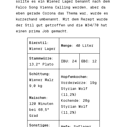
sollte es ein Wiener Lager benannt nach dem
Falco Song Vienna Calling werden, aber da
eben gerade Corona das Thema war, wurde es
kurzerhand umbenannt. Mit dem Rezept wurde
der Stil gut getroffen und die W34/70 hat
einen prima Job gemacht.
Bierstil:
Menge:
40 Liter
Wiener Lager
Stammwürze:
IBU:
24
EBC:
12
13,2° Plato
Schüttung:
Hopfenkochen:
Wiener Malz
Vorderwürze: 19g
9,0 kg
Styrian Wolf
(11,2%)
Maischen:
Kochende: 28g
120 Minuten
Styrian Wolf
bei 68,5°
(11,2%)
Grad
Sonstiges:
Hefe:
Saflager