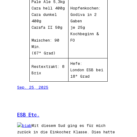
Pale Ale 5,3kg
Cara hell 400g
Hopfenkochen:
Cara dunkel
Godiva in 2
400g
Gaben
Carafa II 50g
je 25g
Kochbeginn &
Maischen: 90
FO
Min.
(67° Grad)
Hefe:
Restextrakt: 8
London ESB bei
Brix
18° Grad
Sep. 25, 2025
ESB Etc.
Mit diesem Sud ging es für mich
zurück in die Einkocher Klasse. Dies hatte