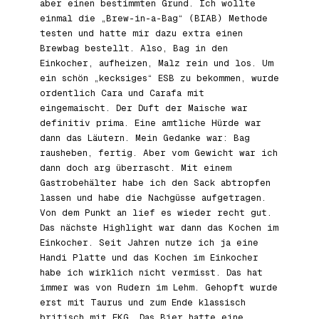
aber einen bestimmten Grund. Ich wollte
einmal die „Brew-in-a-Bag“ (BIAB) Methode
testen und hatte mir dazu extra einen
Brewbag bestellt. Also, Bag in den
Einkocher, aufheizen, Malz rein und los. Um
ein schön „kecksiges“ ESB zu bekommen, wurde
ordentlich Cara und Carafa mit
eingemaischt. Der Duft der Maische war
definitiv prima. Eine amtliche Hürde war
dann das Läutern. Mein Gedanke war: Bag
rausheben, fertig. Aber vom Gewicht war ich
dann doch arg überrascht. Mit einem
Gastrobehälter habe ich den Sack abtropfen
lassen und habe die Nachgüsse aufgetragen.
Von dem Punkt an lief es wieder recht gut.
Das nächste Highlight war dann das Kochen im
Einkocher. Seit Jahren nutze ich ja eine
Handi Platte und das Kochen im Einkocher
habe ich wirklich nicht vermisst. Das hat
immer was von Rudern im Lehm. Gehopft wurde
erst mit Taurus und zum Ende klassisch
britisch mit EKG. Das Bier hatte eine