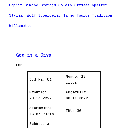
Saphir
Simcoe
Smaragd
Solero
Strisselspalter
Styrian Wolf
Superdelic
Tango
Taurus
Tradition
Willamette
God is a Diva
ESB
Menge: 18
Sud Nr. 81
Liter
Brautag:
Abgefüllt:
23.10.2022
08.11.2022
Stammwürze:
IBU: 30
13,6° Plato
Schüttung: